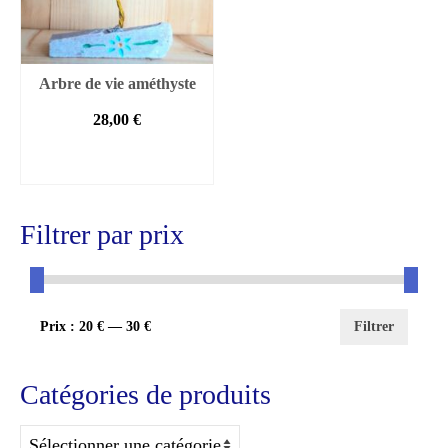
Arbre de vie améthyste
28,00
€
AJOUTER AU
PANIER
Filtrer par prix
Prix
Prix
Prix :
20 €
—
30 €
Filtrer
min
max
Catégories de produits