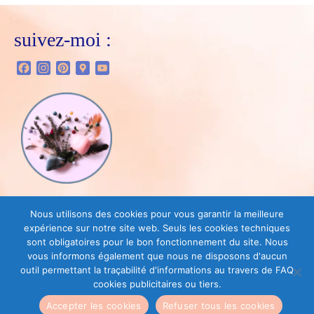
suivez-moi :
Facebook
Instagram
Pinterest
Google
YouTube
Maps
Vous trouverez dans la boutique :
Nous utilisons des cookies pour vous garantir la meilleure
expérience sur notre site web. Seuls les cookies techniques
sont obligatoires pour le bon fonctionnement du site. Nous
vous informons également que nous ne disposons d'aucun
outil permettant la traçabilité d'informations au travers de FAQ
cookies publicitaires ou tiers.
PLAN DU SITE
CONTACT
Politique de confidentialité
Accepter les cookies
Refuser tous les cookies
Conditions générales de vente
Mentions légales