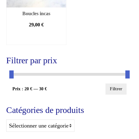
Boucles incas
29,00
€
CHOIX DES
OPTIONS
Ce
produit
Filtrer par prix
a
plusieurs
variations.
Les
options
Prix
Prix
Prix :
20 €
—
30 €
Filtrer
peuvent
être
min
max
choisies
Catégories de produits
sur
la
page
du
produit