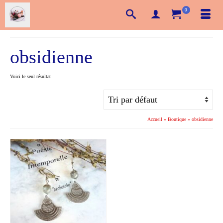
0
obsidienne
Voici le seul résultat
Accueil
»
Boutique
»
obsidienne