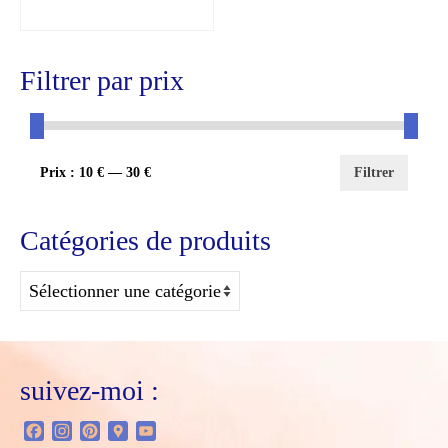
PANIER
Filtrer par prix
Prix
Prix
Prix :
10 €
—
30 €
Filtrer
min
max
Catégories de produits
suivez-moi :
Facebook
Instagram
Pinterest
Google
YouTube