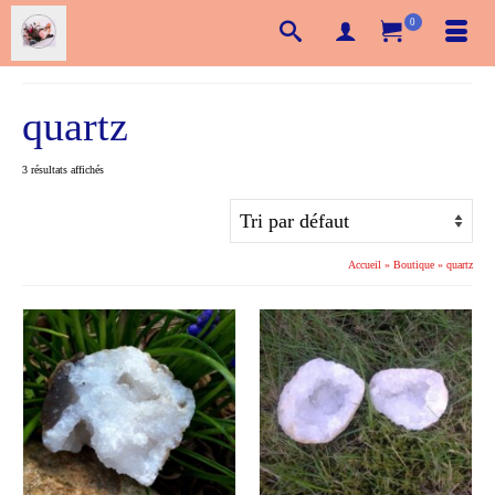
0
quartz
3 résultats affichés
Accueil
»
Boutique
»
quartz