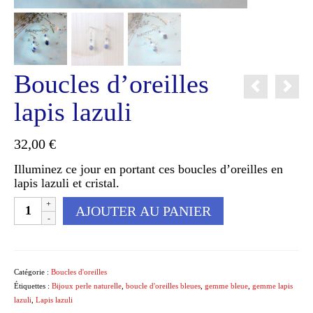
Boucles d’oreilles
lapis lazuli
32,00
€
Illuminez ce jour en portant ces boucles d’oreilles en
lapis lazuli et cristal.
quantité
AJOUTER AU PANIER
de
Boucles
d'oreilles
lapis
lazuli
Catégorie :
Boucles d'oreilles
Étiquettes :
Bijoux perle naturelle
,
boucle d'oreilles bleues
,
gemme bleue
,
gemme lapis
lazuli
,
Lapis lazuli