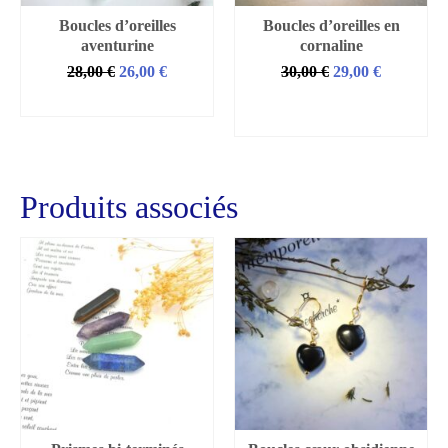
Boucles d’oreilles
Boucles d’oreilles en
aventurine
cornaline
Le
Le
Le
Le
28,00
€
26,00
€
30,00
€
29,00
€
prix
prix
prix
prix
SELECT OPTIONS
AJOUTER AU
initial
actuel
initial
actuel
PANIER
était :
est :
était :
est :
28,00 €.
26,00 €.
30,00 €.
29,00 €.
Produits associés