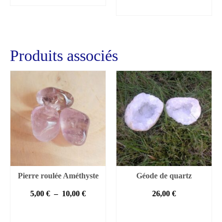
PANIER
Produits associés
Pierre roulée Améthyste
Géode de quartz
Plage
5,00
€
–
10,00
€
26,00
€
de
CHOIX DES
AJOUTER AU
prix :
OPTIONS
PANIER