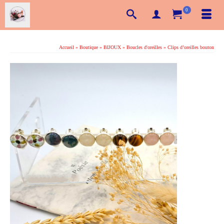
0
Accueil
»
Boutique
»
BIJOUX
»
Boucles d'oreilles
»
Clips d’oreilles bouton