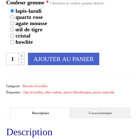
Couleur gemme
*
Choisissez la couleur gemme désirée.
lapis-lazuli
quartz rose
agate mousse
œil de tigre
cristal
howlite
quantité
AJOUTER AU PANIER
de
Clips
d'oreilles
bouton
Catégorie :
Boucles d'oreilles
Étiquettes :
clips d'oreilles
,
idée cadeau
,
pierre lithothérapie
,
pierre naturelle
Description
Caractéristique
Description