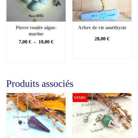
Pierre roulée aigue-
Arbre de vie améthyste
marine
28,00
€
Plage
7,00
€
–
10,00
€
de
AJOUTER AU
CHOIX DES
prix :
PANIER
OPTIONS
7,00 €
Ce
à
€
produit
10,00 €
a
Produits associés
plusieurs
variations.
Les
VENDU
options
peuvent
être
choisies
sur
la