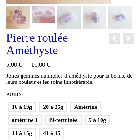
Pierre roulée
Améthyste
Plage
5,00
€
–
10,00
€
de
Jolies gemmes naturelles d’améthyste pour la beauté de
prix :
leurs couleur et les soins lithothérapie.
5,00 €
à
POIDS
10,00 €
16 à 19g
20 à 25g
Amétrine
amétrine 1
Bi-terminée
5 à 10g
11 à 15g
41 à 45