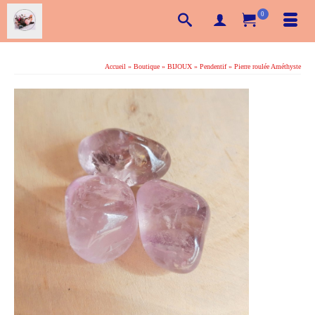
0
Accueil
»
Boutique
»
BIJOUX
»
Pendentif
»
Pierre roulée Améthyste