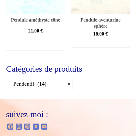
page
du
produit
Pendule améthyste cône
Pendule aventurine
sphère
21,00
€
18,00
€
AJOUTER AU
LIRE LA SUITE
PANIER
€
Catégories de produits
suivez-moi :
Facebook
Instagram
Pinterest
Google
YouTube
Maps