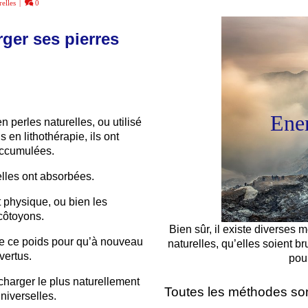
relles
|
0
rger ses pierres
Ener
perles naturelles, ou utilisé
en lithothérapie, ils ont
accumulées.
elles ont absorbées.
magnifique g
 physique, ou bien les
côtoyons.
Bien sûr, il existe diverses
 de ce poids pour qu’à nouveau
naturelles, qu’elles soient b
vertus.
pour
echarger le plus naturellement
Toutes les méthodes son
niverselles.