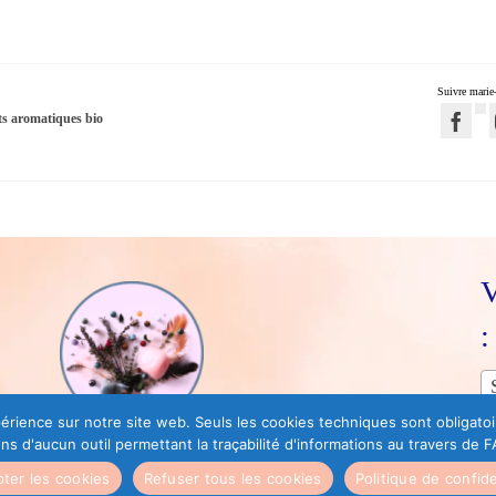
Suivre marie-
ets aromatiques bio
V
:
xpérience sur notre site web. Seuls les cookies techniques sont obligat
d'aucun outil permettant la traçabilité d'informations au travers de FA
PLAN DU SITE
CONTA
ter les cookies
Refuser tous les cookies
Politique de confide