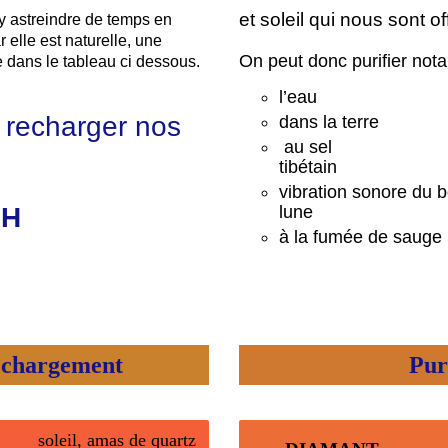
et soleil qui nous sont o
s’y astreindre de temps en
r elle est naturelle, une
On peut donc purifier
ée dans le tableau ci dessous.
l’eau – 
t recharger nos
dans la 
au sel – vi
tibétain
vibration sonore du 
lune
à H
à la fumée de sauge
hargement
Purificat
soleil, amas de quartz