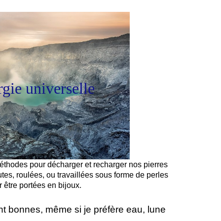
gie universelle
éode de quartz qui se recharge au soleil
 méthodes pour décharger et recharger nos pierres
rutes, roulées, ou travaillées sous forme de perles
 être portées en bijoux.
t bonnes, même si je préfère eau, lune