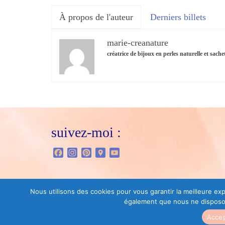
À propos de l'auteur
Derniers billets
marie-creanature
créatrice de bijoux en perles naturelle et sach
suivez-moi :
Facebook
Instagram
Pinterest
Google
YouTube
Maps
Nous utilisons des cookies pour vous garantir la meilleure e
également que nous ne disposons 
© [2024] [marie-creanature]
Accep