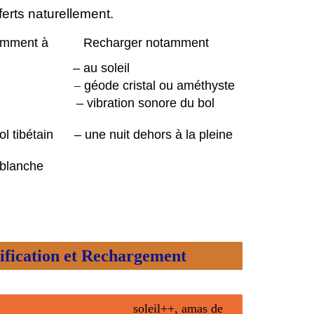
fferts naturellement.
 notamment à Recharger notamment
au soleil
terre
–
géode
cristal ou améthyste
bration sonore du bol
bol tibétain – une nuit dehors à la pleine
 blanche
ion et Rechargement
soleil++, amas de