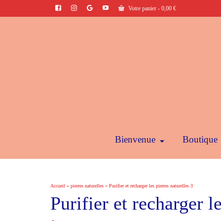
Votre panier
-
0,00
€
Bienvenue
Boutique
Accueil
»
pierres naturelles
»
Purifier et recharger les pierres naturelles 3
Purifier et recharger l