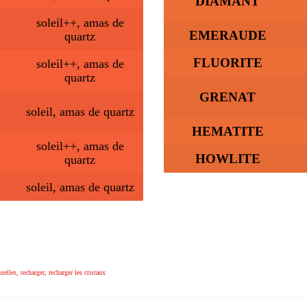
DIAMANT
soleil++, amas de
EMERAUDE
quartz
FLUORITE
soleil++, amas de
quartz
GRENAT
soleil, amas de quartz
HEMATITE
soleil++, amas de
HOWLITE
quartz
soleil, amas de quartz
urelles
,
recharger
,
recharger les cristaux