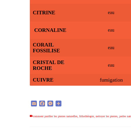
CITRINE
eau
CORNALINE
eau
CORAIL
eau
FOSSILISE
CRISTAL DE
eau
ROCHE
CUIVRE
fumigation
Email
Facebook
Messenger
Partager
comment purifier les pierres naturelles
,
lithothérapie
,
nettoyer les pierres
,
perles nat