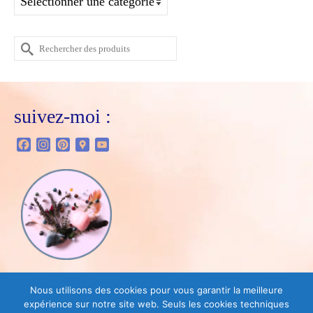
Rechercher :
suivez-moi :
Facebook
Instagram
Pinterest
Google
YouTube
Maps
Vous trouverez dans la boutique :
Nous utilisons des cookies pour vous garantir la meilleure
expérience sur notre site web. Seuls les cookies techniques