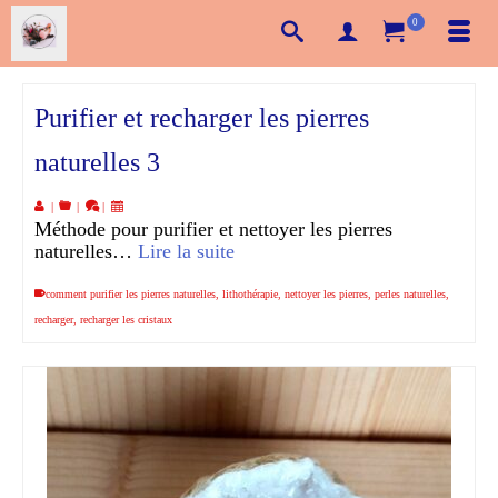
0
Purifier et recharger les pierres
naturelles 3
|
|
|
Méthode pour purifier et nettoyer les pierres
naturelles…
Lire la suite
comment purifier les pierres naturelles
,
lithothérapie
,
nettoyer les pierres
,
perles naturelles
,
recharger
,
recharger les cristaux