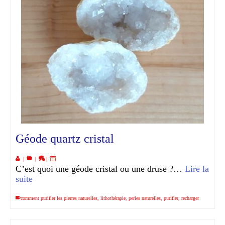
Géode quartz cristal
|
|
|
C’est quoi une géode cristal ou une druse ?…
Lire la
suite
comment purifier les pierres naturelles
,
lithothérapie
,
perles naturelles
,
purifier
,
recharger