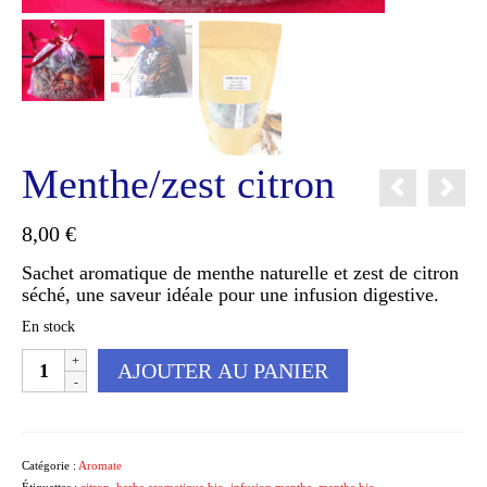
Menthe/zest citron
8,00
€
Sachet aromatique de menthe naturelle et zest de citron
séché, une saveur idéale pour une infusion digestive.
En stock
quantité
AJOUTER AU PANIER
de
Menthe/zest
citron
Catégorie :
Aromate