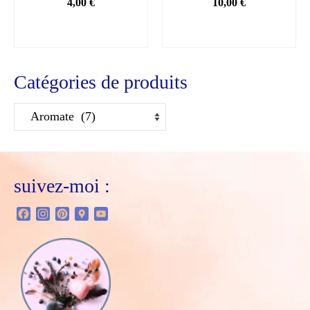
4,00
€
10,00
€
AJOUTER AU
AJOUTER AU
PANIER
PANIER
Catégories de produits
suivez-moi :
Facebook
Instagram
Pinterest
Google
YouTube
Maps