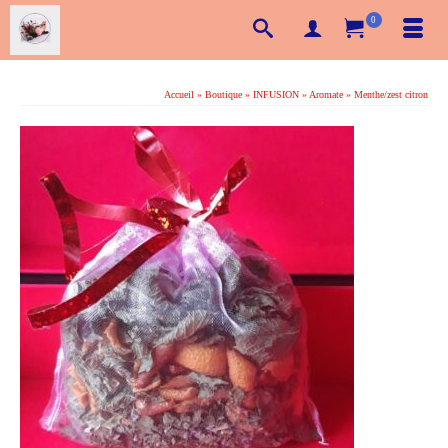
0
Accueil
»
Boutique
»
INFUSION
»
Aromate
»
Menthe/zest citron