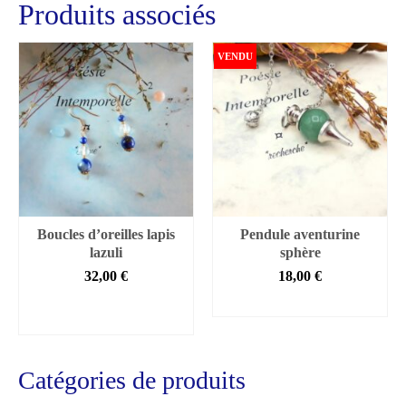
Produits associés
VENDU
Boucles d’oreilles lapis
Pendule aventurine
lazuli
sphère
32,00
€
18,00
€
AJOUTER AU
LIRE LA SUITE
PANIER
Catégories de produits