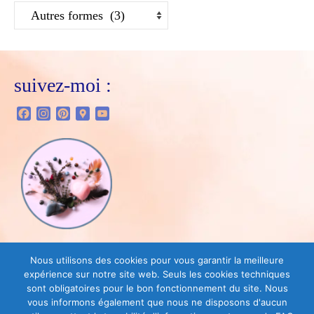
suivez-moi :
Facebook
Instagram
Pinterest
Google
YouTube
Maps
Vous trouverez dans la boutique :
Nous utilisons des cookies pour vous garantir la meilleure
expérience sur notre site web. Seuls les cookies techniques
sont obligatoires pour le bon fonctionnement du site. Nous
vous informons également que nous ne disposons d'aucun