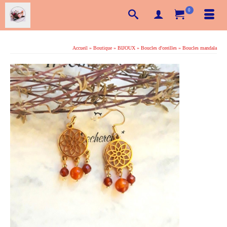
0
Accueil
»
Boutique
»
BIJOUX
»
Boucles d'oreilles
»
Boucles mandala