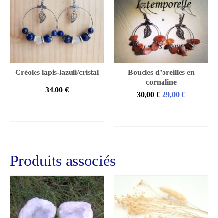
Créoles lapis-lazuli/cristal
Boucles d’oreilles en
cornaline
34,00
€
Le
Le
30,00
€
29,00
€
prix
prix
AJOUTER AU
AJOUTER AU
initial
actuel
PANIER
PANIER
était :
est :
.
30,00 €.
29,00 €.
Produits associés